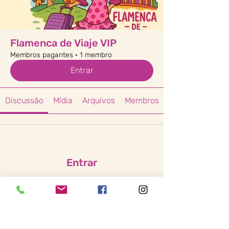
Flamenca de Viaje VIP
Membros pagantes
·
1 membro
Entrar
Discussão
Mídia
Arquivos
Membros
Entrar
O conteúdo desse grupo só é visível
para membros.
Entrar