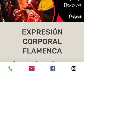
EXPRESIÓN
CORPORAL
FLAMENCA
Curso online de expresión corporal
flamenca
Os ingressos não estão à venda
Ver outros eventos
Horário e local