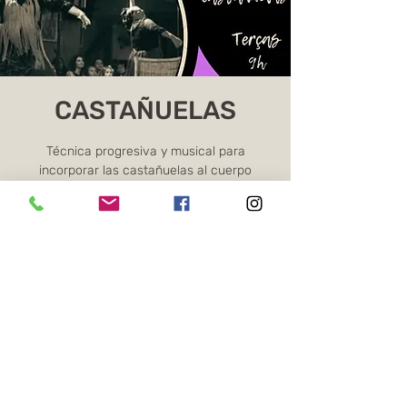
CASTAÑUELAS
Técnica progresiva y musical para
incorporar las castañuelas al cuerpo
flamenco con precisión, fluidez y sonoridad.
Os ingressos não estão à venda
Ver outros eventos
Horário e local
10 de mar. de 2026, 09:00 – 10:00 BRT
Online