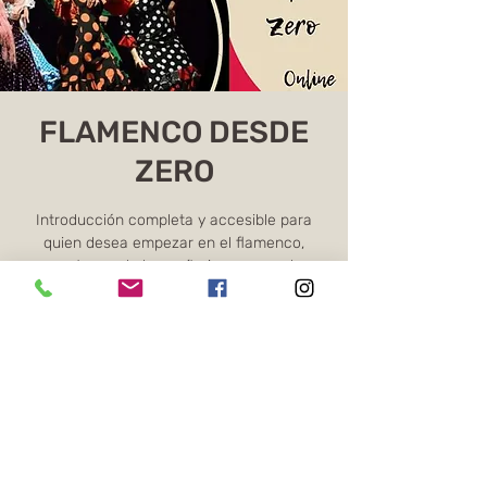
FLAMENCO DESDE
ZERO
Introducción completa y accesible para
quien desea empezar en el flamenco,
construyendo base rítmica, corporal y
expresiva desde el inicio.
Os ingressos não estão à venda
Ver outros eventos
Horario y ubicación