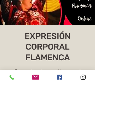
EXPRESIÓN
CORPORAL
FLAMENCA
Curso online de expresión corporal
flamenca
Os ingressos não estão à venda
Ver outros eventos
Horario y ubicación