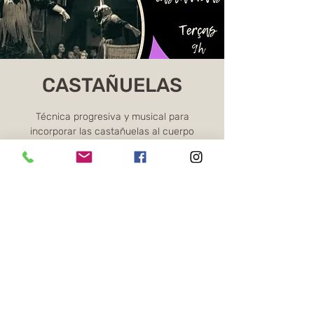
CASTAÑUELAS
Técnica progresiva y musical para
incorporar las castañuelas al cuerpo
flamenco con precisión, fluidez y sonoridad.
Os ingressos não estão à venda
Ver outros eventos
Horario y ubicación
26 may 2026, 9:00 – 10:00 GMT-3
Online